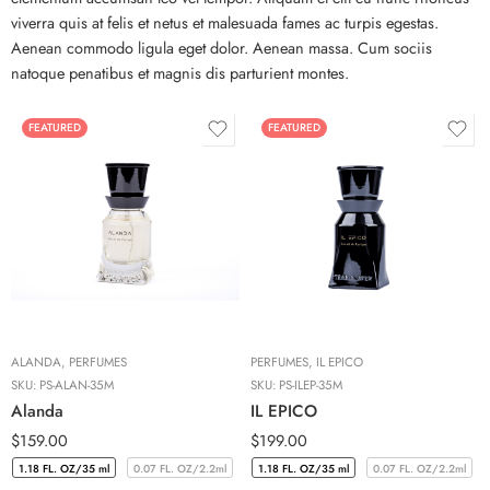
viverra quis at felis et netus et malesuada fames ac turpis egestas.
Aenean commodo ligula eget dolor. Aenean massa. Cum sociis
natoque penatibus et magnis dis parturient montes.
FEATURED
FEATURED
ALANDA
,
PERFUMES
PERFUMES
,
IL EPICO
SKU:
PS-ALAN-35M
SKU:
PS-ILEP-35M
Alanda
IL EPICO
$
159.00
$
199.00
1.18 FL. OZ/35 ml
0.07 FL. OZ/2.2ml
1.18 FL. OZ/35 ml
0.07 FL. OZ/2.2ml