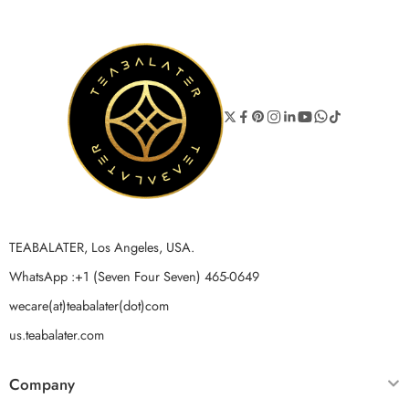
TEABALATER, Los Angeles, USA.
WhatsApp :+1 (Seven Four Seven) 465-0649
wecare(at)teabalater(dot)com
us.teabalater.com
Company